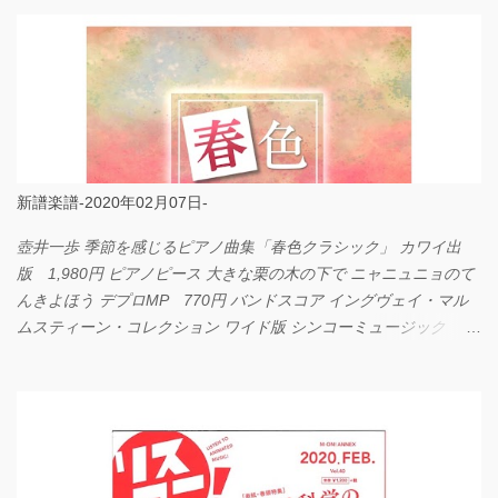
新譜楽譜-2020年02月07日-
壺井一歩 季節を感じるピアノ曲集「春色クラシック」 カワイ出
版 1,980円 ピアノピース 大きな栗の木の下で ニャニュニョのて
んきよほう デプロMP 770円 バンドスコア イングヴェイ・マル
ムスティーン・コレクション ワイド版 シンコーミュージック
4,290円 PPE11 やさしく弾けるピアノピース I LOVE．．．
Official髭男dism やさしく弾ける ピアノピース フェアリー 660円
BP2225 Kingdom of the Heavens 春畑道哉 バンドピース フェアリ
ー 825円