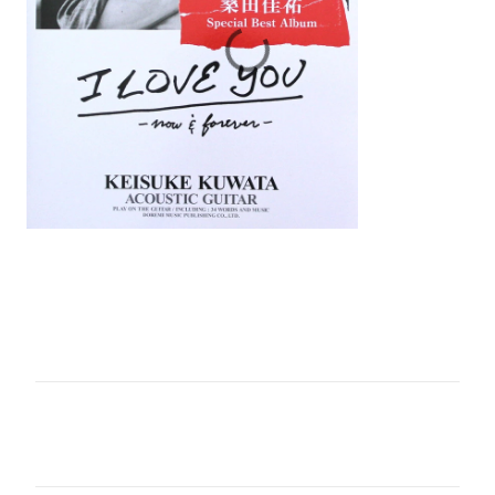
コ
メ
ン