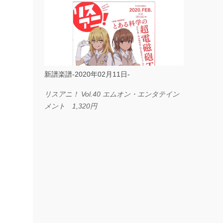
ス I LOVE．．． Official髭男dism やさしく
弾ける ピアノピース フェアリー 660円
BP2225 Kingdom of the Heavens 春畑道哉
バンドピース フェアリー 825円
新譜楽譜-2020年02月11日-
リスアニ！ Vol.40 エムオン・エンタテイン
メント 1,320円