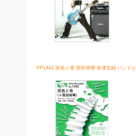
PP1442 灰色と青 菅田将暉 米津玄師 バンド