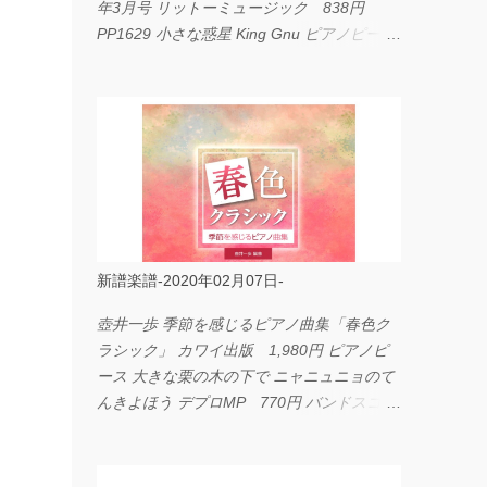
年3月号 リットーミュージック 838円
PP1629 小さな惑星 King Gnu ピアノピース
フェアリー 660円 fabulous act Vol.11 シン
コーミュージック 1,650円 BP2226 I
LOVE... Official髭男dism バンドピース フェ
アリー 825円
新譜楽譜-2020年02月07日-
壺井一歩 季節を感じるピアノ曲集「春色ク
ラシック」 カワイ出版 1,980円 ピアノピ
ース 大きな栗の木の下で ニャニュニョのて
んきよほう デプロMP 770円 バンドスコア
イングヴェイ・マルムスティーン・コレクシ
ョン ワイド版 シンコーミュージック
4,290円 PPE11 やさしく弾けるピアノピー