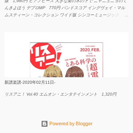
版 1,980円 ピアノピース 大きな栗の木の下で ニャニュニョのて
んきよほう デプロMP 770円 バンドスコア イングヴェイ・マル
ムスティーン・コレクション ワイド版 シンコーミュージック
4,290円 PPE11 やさしく弾けるピアノピース I LOVE．．．
Official髭男dism やさしく弾ける ピアノピース フェアリー 660円
BP2225 Kingdom of the Heavens 春畑道哉 バンドピース フェアリ
ー 825円
新譜楽譜-2020年02月11日-
リスアニ！ Vol.40 エムオン・エンタテインメント 1,320円
Powered by Blogger