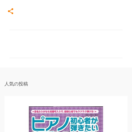
コ
メ
ン
ト
人気の投稿