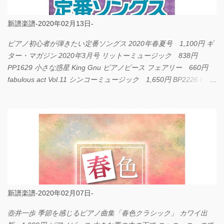
新譜楽譜-2020年02月13日-
ピアノ初心者が弾きたい定番ソングス 2020年春夏号 1,100円 ギ
ター・マガジン 2020年3月号 リットーミュージック 838円
PP1629 小さな惑星 King Gnu ピアノピース フェアリー 660円
fabulous act Vol.11 シンコーミュージック 1,650円 BP2226 I
LOVE... Official髭男dism バンドピース フェアリー 825円
新譜楽譜-2020年02月07日-
壺井一歩 季節を感じるピアノ曲集「春色クラシック」 カワイ出