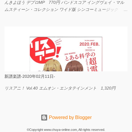
んきよほう デプロMP 770円 バンドスコア イングヴェイ・マル
ムスティーン・コレクション ワイド版 シンコーミュージック
4,290円 PPE11 やさしく弾けるピアノピース I LOVE．．．
Official髭男dism やさしく弾ける ピアノピース フェアリー 660円
BP2225 Kingdom of the Heavens 春畑道哉 バンドピース フェアリ
ー 825円
新譜楽譜-2020年02月11日-
リスアニ！ Vol.40 エムオン・エンタテインメント 1,320円
Powered by Blogger
©Copyright www.chuya-online.com, All rights reserved.