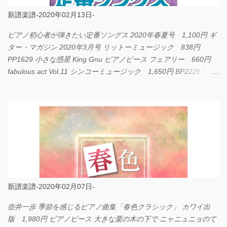
新譜楽譜-2020年02月13日-
ピアノ初心者が弾きたい定番ソングス 2020年春夏号 1,100円 ギ
ター・マガジン 2020年3月号 リットーミュージック 838円
PP1629 小さな惑星 King Gnu ピアノピース フェアリー 660円
fabulous act Vol.11 シンコーミュージック 1,650円 BP2226 I
LOVE... Official髭男dism バンドピース フェアリー 825円
新譜楽譜-2020年02月07日-
壺井一歩 季節を感じるピアノ曲集「春色クラシック」 カワイ出
版 1,980円 ピアノピース 大きな栗の木の下で ニャニュニョのて