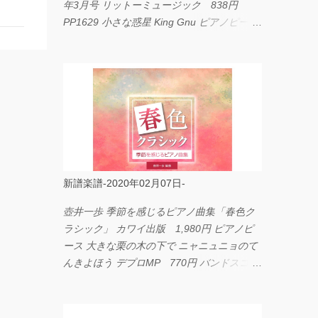
年3月号 リットーミュージック 838円
PP1629 小さな惑星 King Gnu ピアノピース
フェアリー 660円 fabulous act Vol.11 シン
コーミュージック 1,650円 BP2226 I
LOVE... Official髭男dism バンドピース フェ
アリー 825円
新譜楽譜-2020年02月07日-
壺井一歩 季節を感じるピアノ曲集「春色ク
ラシック」 カワイ出版 1,980円 ピアノピ
ース 大きな栗の木の下で ニャニュニョのて
んきよほう デプロMP 770円 バンドスコア
イングヴェイ・マルムスティーン・コレクシ
ョン ワイド版 シンコーミュージック
4,290円 PPE11 やさしく弾けるピアノピー