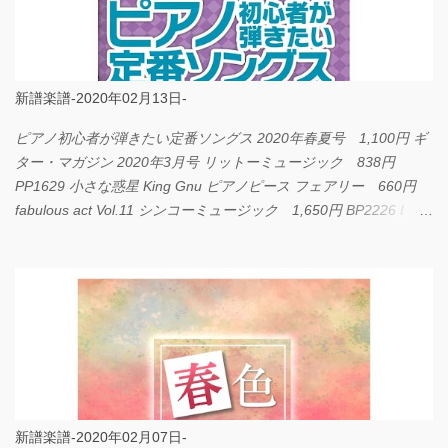
新譜楽譜-2020年02月13日-
ピアノ初心者が弾きたい定番ソングス 2020年春夏号 1,100円 ギ
ター・マガジン 2020年3月号 リットーミュージック 838円
PP1629 小さな惑星 King Gnu ピアノピース フェアリー 660円
fabulous act Vol.11 シンコーミュージック 1,650円 BP2226 I
LOVE... Official髭男dism バンドピース フェアリー 825円
新譜楽譜-2020年02月07日-