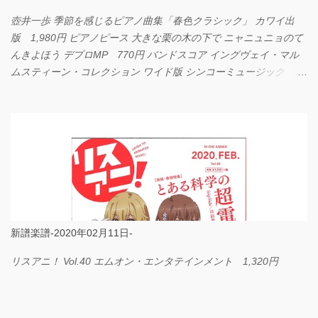
壺井一歩 季節を感じるピアノ曲集「春色クラシック」 カワイ出
版 1,980円 ピアノピース 大きな栗の木の下で ニャニュニョのて
んきよほう デプロMP 770円 バンドスコア イングヴェイ・マル
ムスティーン・コレクション ワイド版 シンコーミュージック
4,290円 PPE11 やさしく弾けるピアノピース I LOVE．．．
Official髭男dism やさしく弾ける ピアノピース フェアリー 660円
BP2225 Kingdom of the Heavens 春畑道哉 バンドピース フェアリ
ー 825円
新譜楽譜-2020年02月11日-
リスアニ！ Vol.40 エムオン・エンタテインメント 1,320円