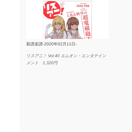
ス I LOVE．．． Official髭男dism やさしく
弾ける ピアノピース フェアリー 660円
BP2225 Kingdom of the Heavens 春畑道哉
バンドピース フェアリー 825円
新譜楽譜-2020年02月11日-
リスアニ！ Vol.40 エムオン・エンタテイン
メント 1,320円