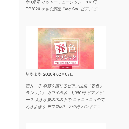
年3月号 リットーミュージック 838円
PP1629 小さな惑星 King Gnu ピアノピース
フェアリー 660円 fabulous act Vol.11 シン
コーミュージック 1,650円 BP2226 I
LOVE... Official髭男dism バンドピース フェ
アリー 825円
新譜楽譜-2020年02月07日-
壺井一歩 季節を感じるピアノ曲集「春色ク
ラシック」 カワイ出版 1,980円 ピアノピ
ース 大きな栗の木の下で ニャニュニョのて
んきよほう デプロMP 770円 バンドスコア
イングヴェイ・マルムスティーン・コレクシ
ョン ワイド版 シンコーミュージック
4,290円 PPE11 やさしく弾けるピアノピー