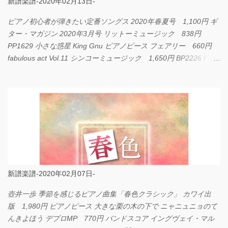
新譜楽譜-2020年02月13日-
ピアノ初心者が弾きたい定番ソングス 2020年春夏号 1,100円 ギ
ター・マガジン 2020年3月号 リットーミュージック 838円
PP1629 小さな惑星 King Gnu ピアノピース フェアリー 660円
fabulous act Vol.11 シンコーミュージック 1,650円 BP2226 I
LOVE... Official髭男dism バンドピース フェアリー 825円
新譜楽譜-2020年02月07日-
壺井一歩 季節を感じるピアノ曲集「春色クラシック」 カワイ出
版 1,980円 ピアノピース 大きな栗の木の下で ニャニュニョのて
んきよほう デプロMP 770円 バンドスコア イングヴェイ・マル