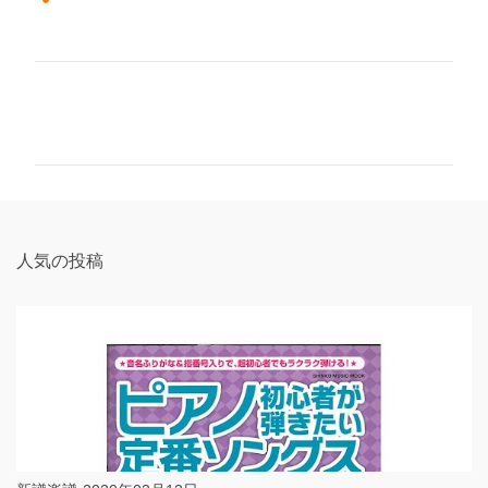
コ
メ
ン
ト
人気の投稿