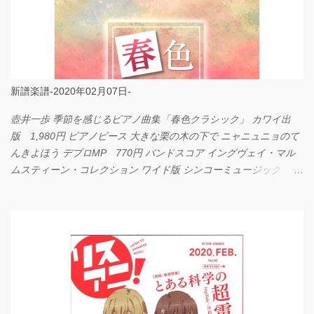
新譜楽譜-2020年02月07日-
壺井一歩 季節を感じるピアノ曲集「春色クラシック」 カワイ出
版 1,980円 ピアノピース 大きな栗の木の下で ニャニュニョのて
んきよほう デプロMP 770円 バンドスコア イングヴェイ・マル
ムスティーン・コレクション ワイド版 シンコーミュージック
4,290円 PPE11 やさしく弾けるピアノピース I LOVE．．．
Official髭男dism やさしく弾ける ピアノピース フェアリー 660円
BP2225 Kingdom of the Heavens 春畑道哉 バンドピース フェアリ
ー 825円