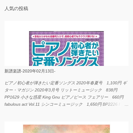
人気の投稿
新譜楽譜-2020年02月13日-
ピアノ初心者が弾きたい定番ソングス 2020年春夏号 1,100円 ギ
ター・マガジン 2020年3月号 リットーミュージック 838円
PP1629 小さな惑星 King Gnu ピアノピース フェアリー 660円
fabulous act Vol.11 シンコーミュージック 1,650円 BP2226 I
LOVE... Official髭男dism バンドピース フェアリー 825円