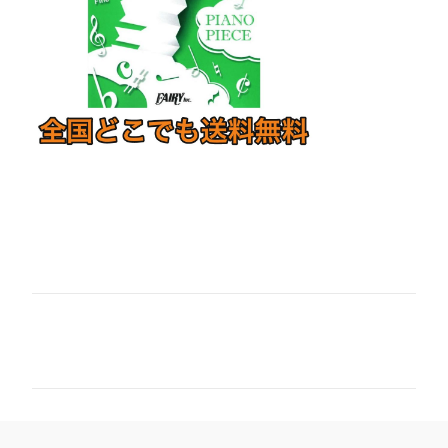
コ
メ
ン
ト