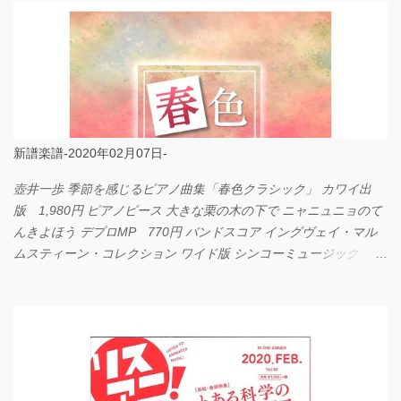
新譜楽譜-2020年02月07日-
壺井一歩 季節を感じるピアノ曲集「春色クラシック」 カワイ出
版 1,980円 ピアノピース 大きな栗の木の下で ニャニュニョのて
んきよほう デプロMP 770円 バンドスコア イングヴェイ・マル
ムスティーン・コレクション ワイド版 シンコーミュージック
4,290円 PPE11 やさしく弾けるピアノピース I LOVE．．．
Official髭男dism やさしく弾ける ピアノピース フェアリー 660円
BP2225 Kingdom of the Heavens 春畑道哉 バンドピース フェアリ
ー 825円