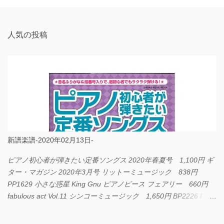
ト
人気の投稿
新譜楽譜-2020年02月13日-
ピアノ初心者が弾きたい定番ソングス 2020年春夏号 1,100円 ギ
ター・マガジン 2020年3月号 リットーミュージック 838円
PP1629 小さな惑星 King Gnu ピアノピース フェアリー 660円
fabulous act Vol.11 シンコーミュージック 1,650円 BP2226 I
LOVE... Official髭男dism バンドピース フェアリー 825円