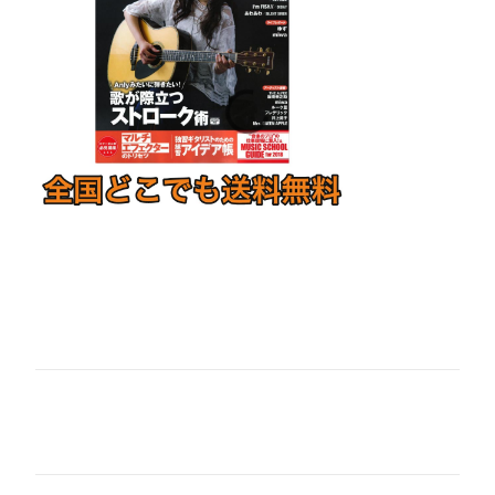
コ
メ
ン