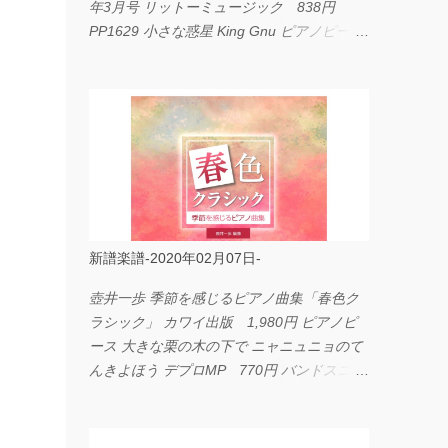
年3月号 リットーミュージック 838円
PP1629 小さな惑星 King Gnu ピアノピース
フェアリー 660円 fabulous act Vol.11 シン
コーミュージック 1,650円 BP2226 I
LOVE... Official髭男dism バンドピース フェ
アリー 825円
新譜楽譜-2020年02月07日-
壺井一歩 季節を感じるピアノ曲集「春色ク
ラシック」 カワイ出版 1,980円 ピアノピ
ース 大きな栗の木の下で ニャニュニョのて
んきよほう デプロMP 770円 バンドスコア
イングヴェイ・マルムスティーン・コレクシ
ョン ワイド版 シンコーミュージック
4,290円 PPE11 やさしく弾けるピアノピー