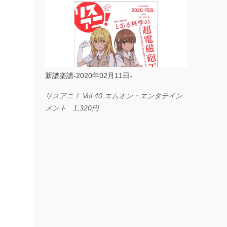
ス I LOVE．．． Official髭男dism やさしく
弾ける ピアノピース フェアリー 660円
BP2225 Kingdom of the Heavens 春畑道哉
バンドピース フェアリー 825円
新譜楽譜-2020年02月11日-
リスアニ！ Vol.40 エムオン・エンタテイン
メント 1,320円