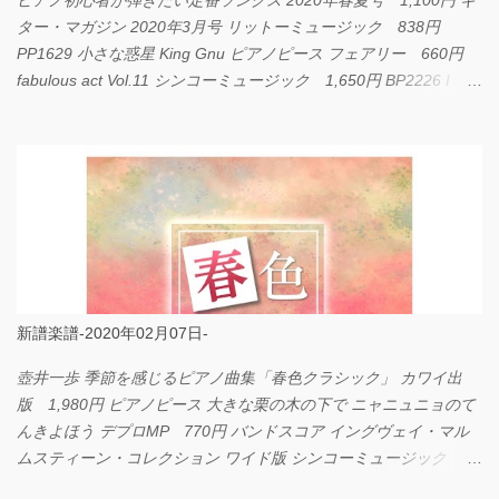
ピアノ初心者が弾きたい定番ソングス 2020年春夏号 1,100円 ギ
ター・マガジン 2020年3月号 リットーミュージック 838円
PP1629 小さな惑星 King Gnu ピアノピース フェアリー 660円
fabulous act Vol.11 シンコーミュージック 1,650円 BP2226 I
LOVE... Official髭男dism バンドピース フェアリー 825円
新譜楽譜-2020年02月07日-
壺井一歩 季節を感じるピアノ曲集「春色クラシック」 カワイ出
版 1,980円 ピアノピース 大きな栗の木の下で ニャニュニョのて
んきよほう デプロMP 770円 バンドスコア イングヴェイ・マル
ムスティーン・コレクション ワイド版 シンコーミュージック
4,290円 PPE11 やさしく弾けるピアノピース I LOVE．．．