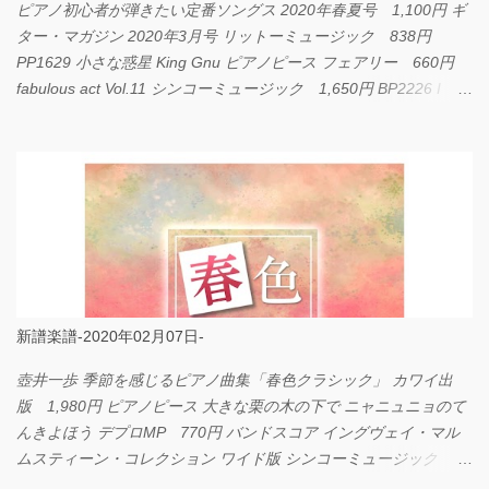
ピアノ初心者が弾きたい定番ソングス 2020年春夏号 1,100円 ギ
ター・マガジン 2020年3月号 リットーミュージック 838円
PP1629 小さな惑星 King Gnu ピアノピース フェアリー 660円
fabulous act Vol.11 シンコーミュージック 1,650円 BP2226 I
LOVE... Official髭男dism バンドピース フェアリー 825円
新譜楽譜-2020年02月07日-
壺井一歩 季節を感じるピアノ曲集「春色クラシック」 カワイ出
版 1,980円 ピアノピース 大きな栗の木の下で ニャニュニョのて
んきよほう デプロMP 770円 バンドスコア イングヴェイ・マル
ムスティーン・コレクション ワイド版 シンコーミュージック
4,290円 PPE11 やさしく弾けるピアノピース I LOVE．．．