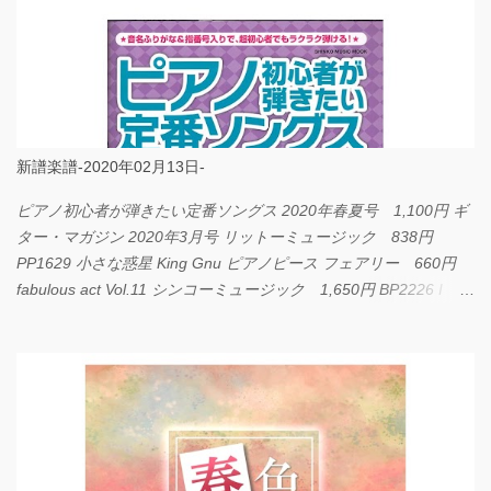
新譜楽譜-2020年02月13日-
ピアノ初心者が弾きたい定番ソングス 2020年春夏号 1,100円 ギ
ター・マガジン 2020年3月号 リットーミュージック 838円
PP1629 小さな惑星 King Gnu ピアノピース フェアリー 660円
fabulous act Vol.11 シンコーミュージック 1,650円 BP2226 I
LOVE... Official髭男dism バンドピース フェアリー 825円