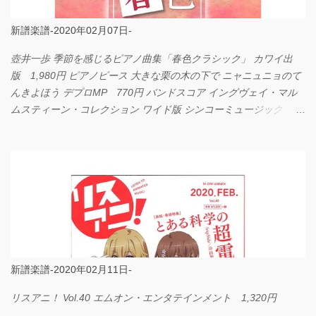
新譜楽譜-2020年02月07日-
壺井一歩 季節を感じるピアノ曲集「春色クラシック」 カワイ出
版 1,980円 ピアノピース 大きな栗の木の下で ニャニュニョのて
んきよほう デプロMP 770円 バンドスコア イングヴェイ・マル
ムスティーン・コレクション ワイド版 シンコーミュージック
4,290円 PPE11 やさしく弾けるピアノピース I LOVE．．．
Official髭男dism やさしく弾ける ピアノピース フェアリー 660円
BP2225 Kingdom of the Heavens 春畑道哉 バンドピース フェアリ
ー 825円
新譜楽譜-2020年02月11日-
リスアニ！ Vol.40 エムオン・エンタテインメント 1,320円