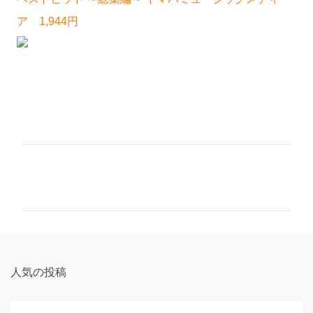
ア 1,944円
コ
メ
ン
ト
人気の投稿