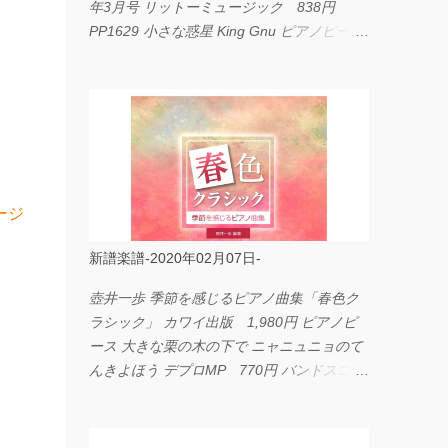
年3月号 リットーミュージック 838円
PP1629 小さな惑星 King Gnu ピアノピース
フェアリー 660円 fabulous act Vol.11 シン
コーミュージック 1,650円 BP2226 I
LOVE... Official髭男dism バンドピース フェ
アリー 825円
ージ
新譜楽譜-2020年02月07日-
壺井一歩 季節を感じるピアノ曲集「春色ク
ラシック」 カワイ出版 1,980円 ピアノピ
ース 大きな栗の木の下で ニャニュニョのて
んきよほう デプロMP 770円 バンドスコア
イングヴェイ・マルムスティーン・コレクシ
ョン ワイド版 シンコーミュージック
4,290円 PPE11 やさしく弾けるピアノピー