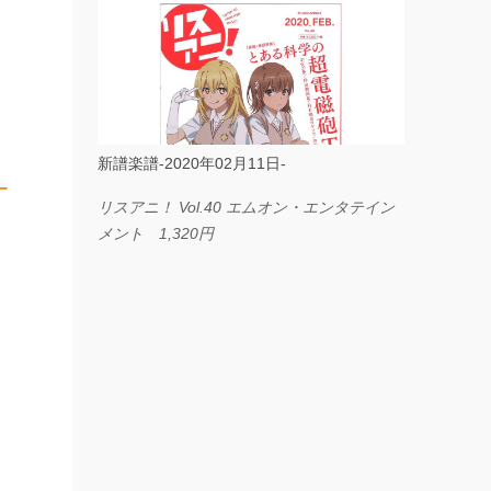
ス I LOVE．．． Official髭男dism やさしく
弾ける ピアノピース フェアリー 660円
BP2225 Kingdom of the Heavens 春畑道哉
バンドピース フェアリー 825円
新譜楽譜-2020年02月11日-
リー
リスアニ！ Vol.40 エムオン・エンタテイン
メント 1,320円