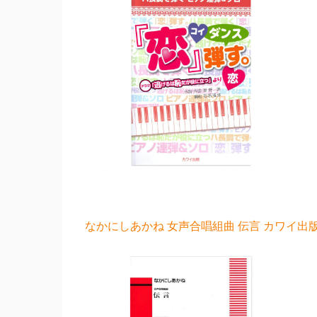
なかにしあかね 女声合唱組曲 伝言 カワイ出版 