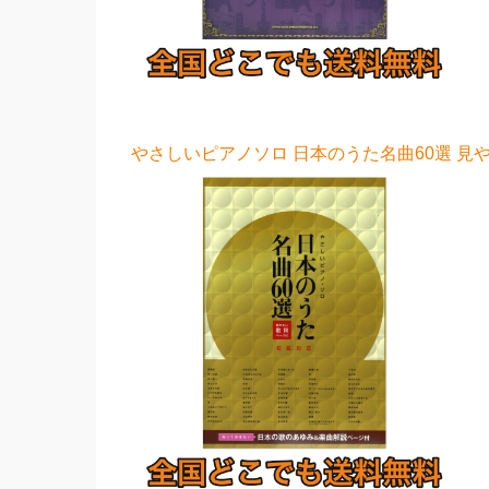
やさしいピアノソロ 日本のうた名曲60選 見や