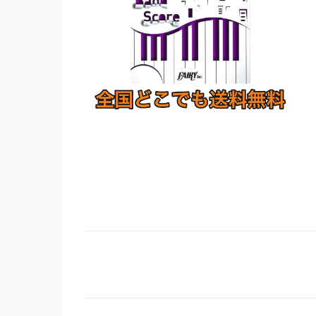
コ
メ
ン
ト