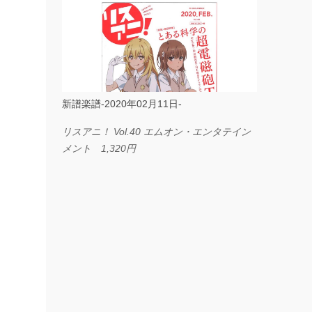
ス I LOVE．．． Official髭男dism やさしく
弾ける ピアノピース フェアリー 660円
BP2225 Kingdom of the Heavens 春畑道哉
バンドピース フェアリー 825円
新譜楽譜-2020年02月11日-
リスアニ！ Vol.40 エムオン・エンタテイン
メント 1,320円