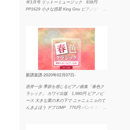
年3月号 リットーミュージック 838円
PP1629 小さな惑星 King Gnu ピアノピース
フェアリー 660円 fabulous act Vol.11 シン
コーミュージック 1,650円 BP2226 I
LOVE... Official髭男dism バンドピース フェ
アリー 825円
新譜楽譜-2020年02月07日-
壺井一歩 季節を感じるピアノ曲集「春色ク
ラシック」 カワイ出版 1,980円 ピアノピ
ース 大きな栗の木の下で ニャニュニョのて
んきよほう デプロMP 770円 バンドスコア
イングヴェイ・マルムスティーン・コレクシ
ョン ワイド版 シンコーミュージック
4,290円 PPE11 やさしく弾けるピアノピー