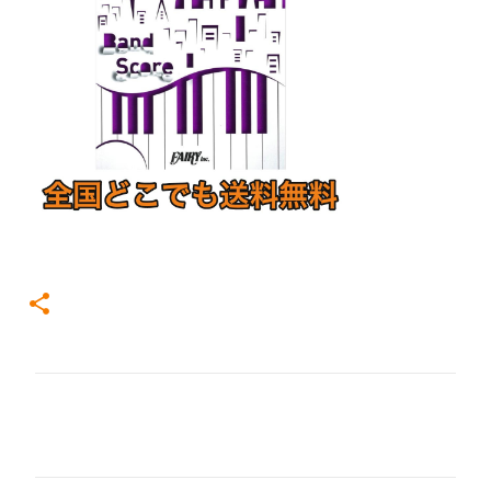
コ
メ
ン