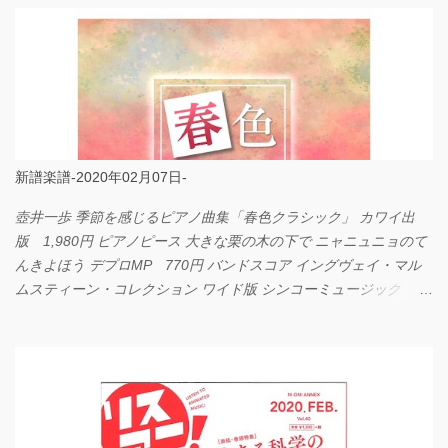
新譜楽譜-2020年02月07日-
壺井一歩 季節を感じるピアノ曲集「春色クラシック」 カワイ出
版 1,980円 ピアノピース 大きな栗の木の下で ニャニュニョのて
んきよほう デプロMP 770円 バンドスコア イングヴェイ・マル
ムスティーン・コレクション ワイド版 シンコーミュージック
4,290円 PPE11 やさしく弾けるピアノピース I LOVE．．．
Official髭男dism やさしく弾ける ピアノピース フェアリー 660円
BP2225 Kingdom of the Heavens 春畑道哉 バンドピース フェアリ
ー 825円