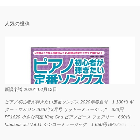
ト
人気の投稿
新譜楽譜-2020年02月13日-
ピアノ初心者が弾きたい定番ソングス 2020年春夏号 1,100円 ギ
ター・マガジン 2020年3月号 リットーミュージック 838円
PP1629 小さな惑星 King Gnu ピアノピース フェアリー 660円
fabulous act Vol.11 シンコーミュージック 1,650円 BP2226 I
LOVE... Official髭男dism バンドピース フェアリー 825円