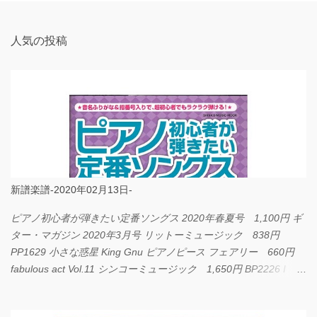
人気の投稿
新譜楽譜-2020年02月13日-
ピアノ初心者が弾きたい定番ソングス 2020年春夏号 1,100円 ギ
ター・マガジン 2020年3月号 リットーミュージック 838円
PP1629 小さな惑星 King Gnu ピアノピース フェアリー 660円
fabulous act Vol.11 シンコーミュージック 1,650円 BP2226 I
LOVE... Official髭男dism バンドピース フェアリー 825円