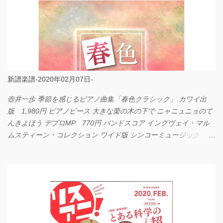
新譜楽譜-2020年02月07日-
壺井一歩 季節を感じるピアノ曲集「春色クラシック」 カワイ出
版 1,980円 ピアノピース 大きな栗の木の下で ニャニュニョのて
んきよほう デプロMP 770円 バンドスコア イングヴェイ・マル
ムスティーン・コレクション ワイド版 シンコーミュージック
4,290円 PPE11 やさしく弾けるピアノピース I LOVE．．．
Official髭男dism やさしく弾ける ピアノピース フェアリー 660円
BP2225 Kingdom of the Heavens 春畑道哉 バンドピース フェアリ
ー 825円