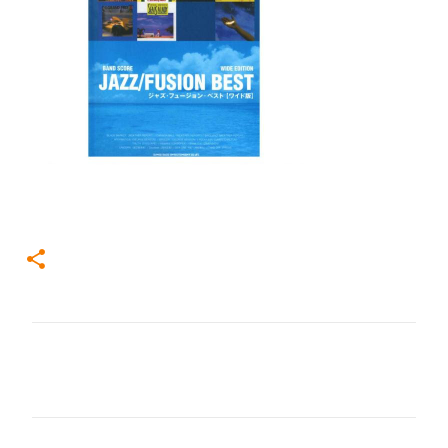
コ
メ
ン
ト