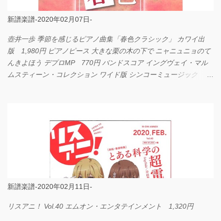
新譜楽譜-2020年02月07日-
壺井一歩 季節を感じるピアノ曲集「春色クラシック」 カワイ出
版 1,980円 ピアノピース 大きな栗の木の下で ニャニュニョのて
んきよほう デプロMP 770円 バンドスコア イングヴェイ・マル
ムスティーン・コレクション ワイド版 シンコーミュージック
4,290円 PPE11 やさしく弾けるピアノピース I LOVE．．．
Official髭男dism やさしく弾ける ピアノピース フェアリー 660円
BP2225 Kingdom of the Heavens 春畑道哉 バンドピース フェアリ
ー 825円
新譜楽譜-2020年02月11日-
リスアニ！ Vol.40 エムオン・エンタテインメント 1,320円