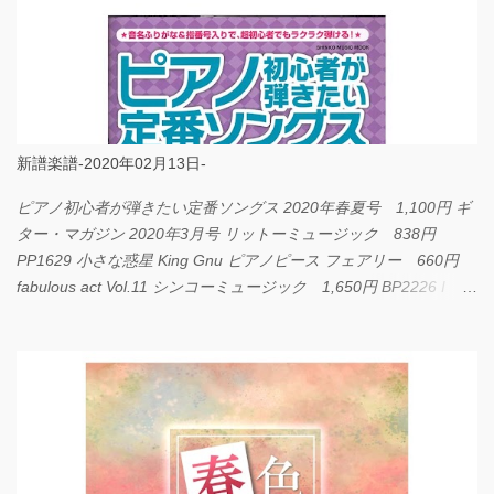
新譜楽譜-2020年02月13日-
ピアノ初心者が弾きたい定番ソングス 2020年春夏号 1,100円 ギ
ター・マガジン 2020年3月号 リットーミュージック 838円
PP1629 小さな惑星 King Gnu ピアノピース フェアリー 660円
fabulous act Vol.11 シンコーミュージック 1,650円 BP2226 I
LOVE... Official髭男dism バンドピース フェアリー 825円