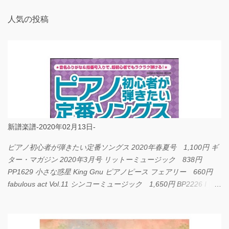
人気の投稿
新譜楽譜-2020年02月13日-
ピアノ初心者が弾きたい定番ソングス 2020年春夏号 1,100円 ギ
ター・マガジン 2020年3月号 リットーミュージック 838円
PP1629 小さな惑星 King Gnu ピアノピース フェアリー 660円
fabulous act Vol.11 シンコーミュージック 1,650円 BP2226 I
LOVE... Official髭男dism バンドピース フェアリー 825円