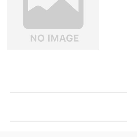
コ
メ
ン
ト