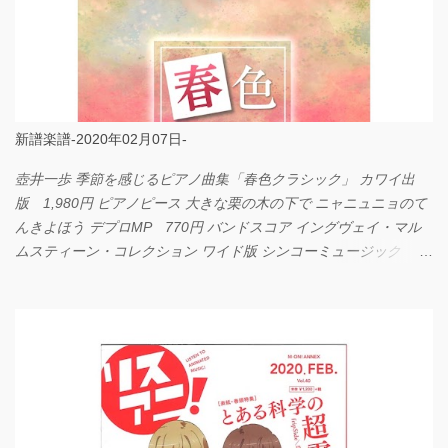
新譜楽譜-2020年02月07日-
壺井一歩 季節を感じるピアノ曲集「春色クラシック」 カワイ出
版 1,980円 ピアノピース 大きな栗の木の下で ニャニュニョのて
んきよほう デプロMP 770円 バンドスコア イングヴェイ・マル
ムスティーン・コレクション ワイド版 シンコーミュージック
4,290円 PPE11 やさしく弾けるピアノピース I LOVE．．．
Official髭男dism やさしく弾ける ピアノピース フェアリー 660円
BP2225 Kingdom of the Heavens 春畑道哉 バンドピース フェアリ
ー 825円