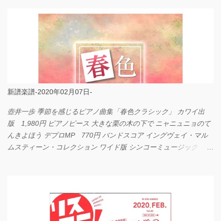
新譜楽譜-2020年02月07日-
壺井一歩 季節を感じるピアノ曲集「春色クラシック」 カワイ出
版 1,980円 ピアノピース 大きな栗の木の下で ニャニュニョのて
んきよほう デプロMP 770円 バンドスコア イングヴェイ・マル
ムスティーン・コレクション ワイド版 シンコーミュージック
4,290円 PPE11 やさしく弾けるピアノピース I LOVE．．．
Official髭男dism やさしく弾ける ピアノピース フェアリー 660円
BP2225 Kingdom of the Heavens 春畑道哉 バンドピース フェアリ
ー 825円