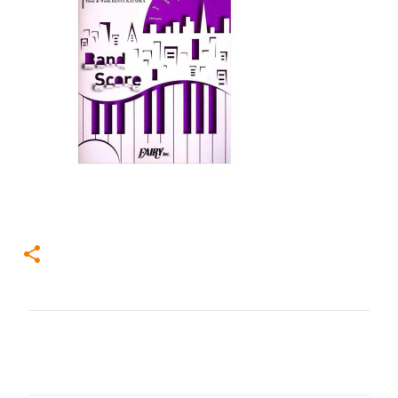
コ
メ
ン