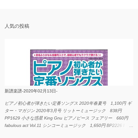
ト
人気の投稿
新譜楽譜-2020年02月13日-
ピアノ初心者が弾きたい定番ソングス 2020年春夏号 1,100円 ギ
ター・マガジン 2020年3月号 リットーミュージック 838円
PP1629 小さな惑星 King Gnu ピアノピース フェアリー 660円
fabulous act Vol.11 シンコーミュージック 1,650円 BP2226 I
LOVE... Official髭男dism バンドピース フェアリー 825円