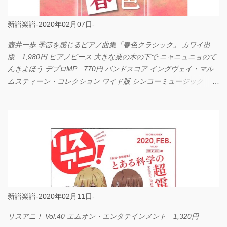
新譜楽譜-2020年02月07日-
壺井一歩 季節を感じるピアノ曲集「春色クラシック」 カワイ出
版 1,980円 ピアノピース 大きな栗の木の下で ニャニュニョのて
んきよほう デプロMP 770円 バンドスコア イングヴェイ・マル
ムスティーン・コレクション ワイド版 シンコーミュージック
4,290円 PPE11 やさしく弾けるピアノピース I LOVE．．．
Official髭男dism やさしく弾ける ピアノピース フェアリー 660円
BP2225 Kingdom of the Heavens 春畑道哉 バンドピース フェアリ
ー 825円
新譜楽譜-2020年02月11日-
リスアニ！ Vol.40 エムオン・エンタテインメント 1,320円