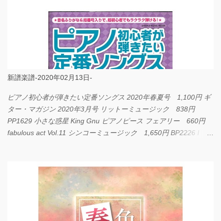
新譜楽譜-2020年02月13日-
ピアノ初心者が弾きたい定番ソングス 2020年春夏号 1,100円 ギ
ター・マガジン 2020年3月号 リットーミュージック 838円
PP1629 小さな惑星 King Gnu ピアノピース フェアリー 660円
fabulous act Vol.11 シンコーミュージック 1,650円 BP2226 I
LOVE... Official髭男dism バンドピース フェアリー 825円