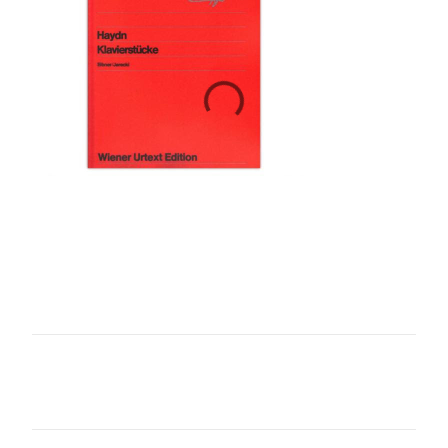
コ
メ
ン