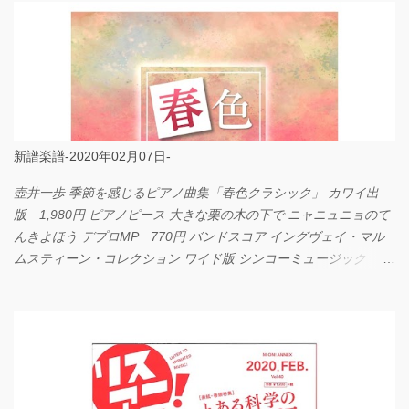
新譜楽譜-2020年02月07日-
壺井一歩 季節を感じるピアノ曲集「春色クラシック」 カワイ出
版 1,980円 ピアノピース 大きな栗の木の下で ニャニュニョのて
んきよほう デプロMP 770円 バンドスコア イングヴェイ・マル
ムスティーン・コレクション ワイド版 シンコーミュージック
4,290円 PPE11 やさしく弾けるピアノピース I LOVE．．．
Official髭男dism やさしく弾ける ピアノピース フェアリー 660円
BP2225 Kingdom of the Heavens 春畑道哉 バンドピース フェアリ
ー 825円