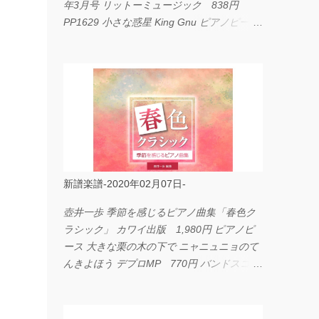
年3月号 リットーミュージック 838円
PP1629 小さな惑星 King Gnu ピアノピース
フェアリー 660円 fabulous act Vol.11 シン
コーミュージック 1,650円 BP2226 I
LOVE... Official髭男dism バンドピース フェ
アリー 825円
新譜楽譜-2020年02月07日-
壺井一歩 季節を感じるピアノ曲集「春色ク
ラシック」 カワイ出版 1,980円 ピアノピ
ース 大きな栗の木の下で ニャニュニョのて
んきよほう デプロMP 770円 バンドスコア
イングヴェイ・マルムスティーン・コレクシ
ョン ワイド版 シンコーミュージック
4,290円 PPE11 やさしく弾けるピアノピー