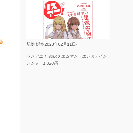
ス I LOVE．．． Official髭男dism やさしく
弾ける ピアノピース フェアリー 660円
BP2225 Kingdom of the Heavens 春畑道哉
バンドピース フェアリー 825円
版
新譜楽譜-2020年02月11日-
リスアニ！ Vol.40 エムオン・エンタテイン
メント 1,320円