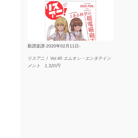
ス I LOVE．．． Official髭男dism やさしく
弾ける ピアノピース フェアリー 660円
BP2225 Kingdom of the Heavens 春畑道哉
バンドピース フェアリー 825円
新譜楽譜-2020年02月11日-
リスアニ！ Vol.40 エムオン・エンタテイン
メント 1,320円