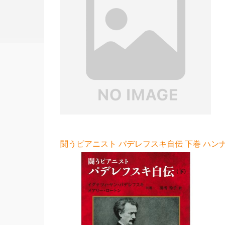
闘うピアニスト パデレフスキ自伝 下巻 ハンナ 