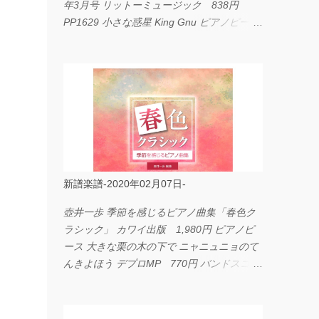
年3月号 リットーミュージック 838円
PP1629 小さな惑星 King Gnu ピアノピース
フェアリー 660円 fabulous act Vol.11 シン
コーミュージック 1,650円 BP2226 I
LOVE... Official髭男dism バンドピース フェ
アリー 825円
新譜楽譜-2020年02月07日-
壺井一歩 季節を感じるピアノ曲集「春色ク
ラシック」 カワイ出版 1,980円 ピアノピ
ース 大きな栗の木の下で ニャニュニョのて
んきよほう デプロMP 770円 バンドスコア
イングヴェイ・マルムスティーン・コレクシ
ョン ワイド版 シンコーミュージック
4,290円 PPE11 やさしく弾けるピアノピー