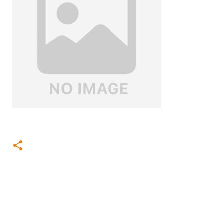
コ
メ
ン