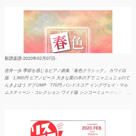
新譜楽譜-2020年02月07日-
壺井一歩 季節を感じるピアノ曲集「春色クラシック」 カワイ出
版 1,980円 ピアノピース 大きな栗の木の下で ニャニュニョのて
んきよほう デプロMP 770円 バンドスコア イングヴェイ・マル
ムスティーン・コレクション ワイド版 シンコーミュージック
4,290円 PPE11 やさしく弾けるピアノピース I LOVE．．．
Official髭男dism やさしく弾ける ピアノピース フェアリー 660円
BP2225 Kingdom of the Heavens 春畑道哉 バンドピース フェアリ
ー 825円