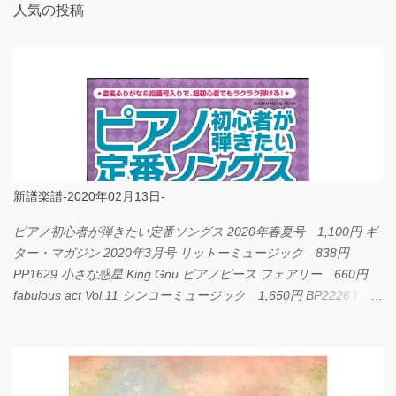
人気の投稿
新譜楽譜-2020年02月13日-
ピアノ初心者が弾きたい定番ソングス 2020年春夏号 1,100円 ギ
ター・マガジン 2020年3月号 リットーミュージック 838円
PP1629 小さな惑星 King Gnu ピアノピース フェアリー 660円
fabulous act Vol.11 シンコーミュージック 1,650円 BP2226 I
LOVE... Official髭男dism バンドピース フェアリー 825円