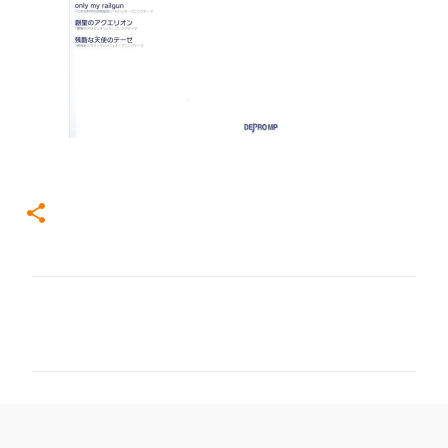
コ
メ
ン
ト