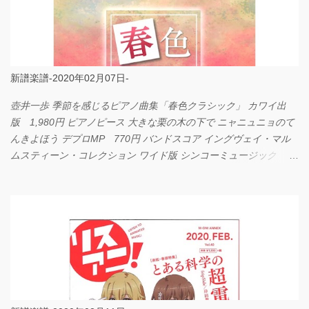
新譜楽譜-2020年02月07日-
壺井一歩 季節を感じるピアノ曲集「春色クラシック」 カワイ出
版 1,980円 ピアノピース 大きな栗の木の下で ニャニュニョのて
んきよほう デプロMP 770円 バンドスコア イングヴェイ・マル
ムスティーン・コレクション ワイド版 シンコーミュージック
4,290円 PPE11 やさしく弾けるピアノピース I LOVE．．．
Official髭男dism やさしく弾ける ピアノピース フェアリー 660円
BP2225 Kingdom of the Heavens 春畑道哉 バンドピース フェアリ
ー 825円