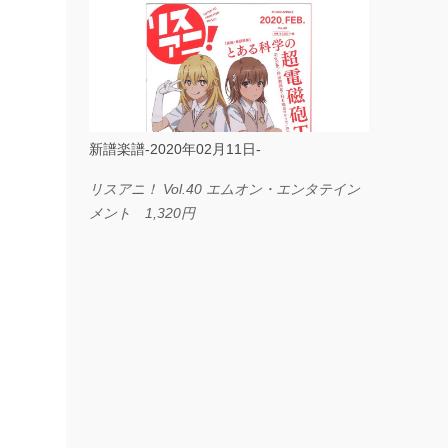
ス I LOVE．．． Official髭男dism やさしく
弾ける ピアノピース フェアリー 660円
BP2225 Kingdom of the Heavens 春畑道哉
バンドピース フェアリー 825円
新譜楽譜-2020年02月11日-
リスアニ！ Vol.40 エムオン・エンタテイン
メント 1,320円