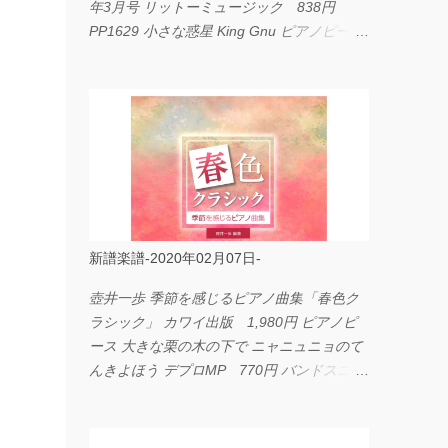
年3月号 リットーミュージック 838円
PP1629 小さな惑星 King Gnu ピアノピース
フェアリー 660円 fabulous act Vol.11 シン
コーミュージック 1,650円 BP2226 I
LOVE... Official髭男dism バンドピース フェ
アリー 825円
新譜楽譜-2020年02月07日-
壺井一歩 季節を感じるピアノ曲集「春色ク
ラシック」 カワイ出版 1,980円 ピアノピ
ース 大きな栗の木の下で ニャニュニョのて
んきよほう デプロMP 770円 バンドスコア
イングヴェイ・マルムスティーン・コレクシ
ョン ワイド版 シンコーミュージック
4,290円 PPE11 やさしく弾けるピアノピー