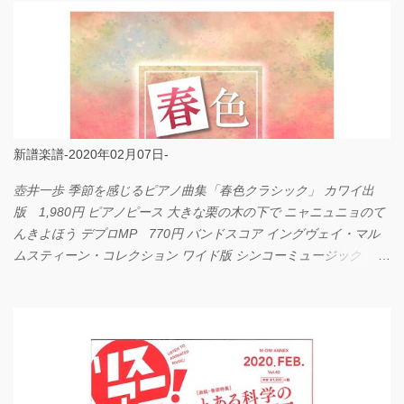
新譜楽譜-2020年02月07日-
壺井一歩 季節を感じるピアノ曲集「春色クラシック」 カワイ出
版 1,980円 ピアノピース 大きな栗の木の下で ニャニュニョのて
んきよほう デプロMP 770円 バンドスコア イングヴェイ・マル
ムスティーン・コレクション ワイド版 シンコーミュージック
4,290円 PPE11 やさしく弾けるピアノピース I LOVE．．．
Official髭男dism やさしく弾ける ピアノピース フェアリー 660円
BP2225 Kingdom of the Heavens 春畑道哉 バンドピース フェアリ
ー 825円