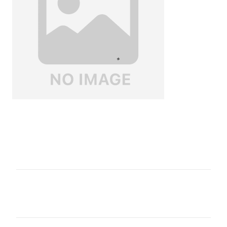
コ
メ
ン