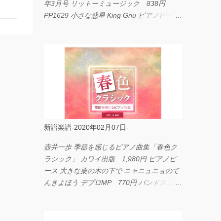
年3月号 リットーミュージック 838円
PP1629 小さな惑星 King Gnu ピアノピース
フェアリー 660円 fabulous act Vol.11 シン
コーミュージック 1,650円 BP2226 I
LOVE... Official髭男dism バンドピース フェ
アリー 825円
新譜楽譜-2020年02月07日-
壺井一歩 季節を感じるピアノ曲集「春色ク
ラシック」 カワイ出版 1,980円 ピアノピ
ース 大きな栗の木の下で ニャニュニョのて
んきよほう デプロMP 770円 バンドスコア
イングヴェイ・マルムスティーン・コレクシ
ョン ワイド版 シンコーミュージック
4,290円 PPE11 やさしく弾けるピアノピー