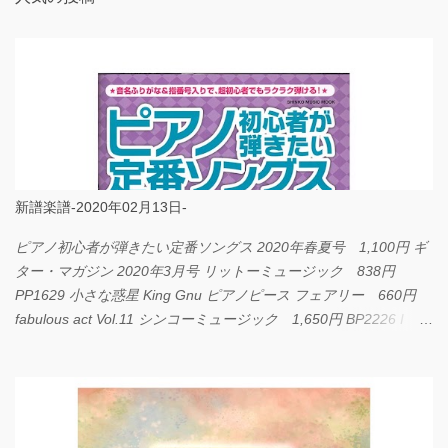
新譜楽譜-2020年02月13日-
ピアノ初心者が弾きたい定番ソングス 2020年春夏号 1,100円 ギ
ター・マガジン 2020年3月号 リットーミュージック 838円
PP1629 小さな惑星 King Gnu ピアノピース フェアリー 660円
fabulous act Vol.11 シンコーミュージック 1,650円 BP2226 I
LOVE... Official髭男dism バンドピース フェアリー 825円