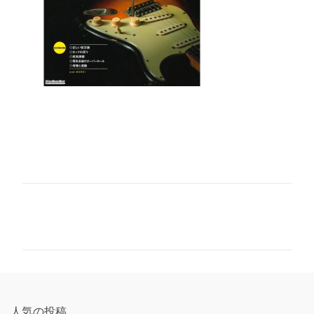
コ
メ
ン
ト
人気の投稿