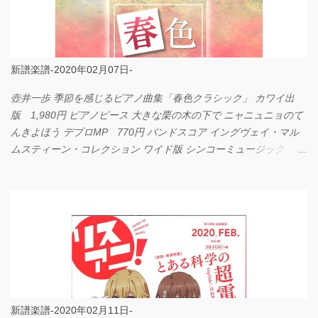
新譜楽譜-2020年02月07日-
壺井一歩 季節を感じるピアノ曲集「春色クラシック」 カワイ出
版 1,980円 ピアノピース 大きな栗の木の下で ニャニュニョのて
んきよほう デプロMP 770円 バンドスコア イングヴェイ・マル
ムスティーン・コレクション ワイド版 シンコーミュージック
4,290円 PPE11 やさしく弾けるピアノピース I LOVE．．．
Official髭男dism やさしく弾ける ピアノピース フェアリー 660円
BP2225 Kingdom of the Heavens 春畑道哉 バンドピース フェアリ
ー 825円
新譜楽譜-2020年02月11日-