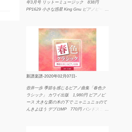
年3月号 リットーミュージック 838円
PP1629 小さな惑星 King Gnu ピアノピース
フェアリー 660円 fabulous act Vol.11 シン
コーミュージック 1,650円 BP2226 I
LOVE... Official髭男dism バンドピース フェ
アリー 825円
新譜楽譜-2020年02月07日-
壺井一歩 季節を感じるピアノ曲集「春色ク
ラシック」 カワイ出版 1,980円 ピアノピ
ース 大きな栗の木の下で ニャニュニョのて
んきよほう デプロMP 770円 バンドスコア
イングヴェイ・マルムスティーン・コレクシ
ョン ワイド版 シンコーミュージック
4,290円 PPE11 やさしく弾けるピアノピー