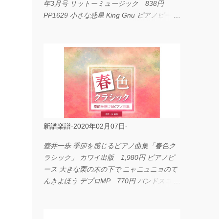
年3月号 リットーミュージック 838円
PP1629 小さな惑星 King Gnu ピアノピース
フェアリー 660円 fabulous act Vol.11 シン
コーミュージック 1,650円 BP2226 I
LOVE... Official髭男dism バンドピース フェ
アリー 825円
ック
新譜楽譜-2020年02月07日-
壺井一歩 季節を感じるピアノ曲集「春色ク
ラシック」 カワイ出版 1,980円 ピアノピ
ース 大きな栗の木の下で ニャニュニョのて
んきよほう デプロMP 770円 バンドスコア
イングヴェイ・マルムスティーン・コレクシ
ョン ワイド版 シンコーミュージック
4,290円 PPE11 やさしく弾けるピアノピー