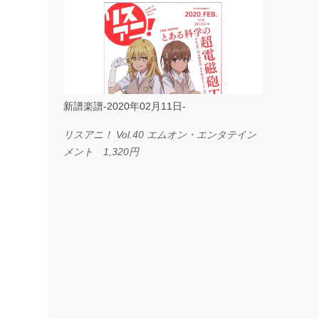
ス I LOVE．．． Official髭男dism やさしく
弾ける ピアノピース フェアリー 660円
BP2225 Kingdom of the Heavens 春畑道哉
バンドピース フェアリー 825円
新譜楽譜-2020年02月11日-
リスアニ！ Vol.40 エムオン・エンタテイン
メント 1,320円