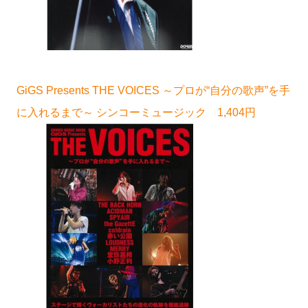
GiGS Presents THE VOICES ～プロが“自分の歌声”を手
に入れるまで～ シンコーミュージック 1,404円