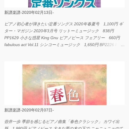
新譜楽譜-2020年02月13日-
ピアノ初心者が弾きたい定番ソングス 2020年春夏号 1,100円 ギ
ター・マガジン 2020年3月号 リットーミュージック 838円
PP1629 小さな惑星 King Gnu ピアノピース フェアリー 660円
fabulous act Vol.11 シンコーミュージック 1,650円 BP2226 I
LOVE... Official髭男dism バンドピース フェアリー 825円
新譜楽譜-2020年02月07日-
壺井一歩 季節を感じるピアノ曲集「春色クラシック」 カワイ出
版 1,980円 ピアノピース 大きな栗の木の下で ニャニュニョのて