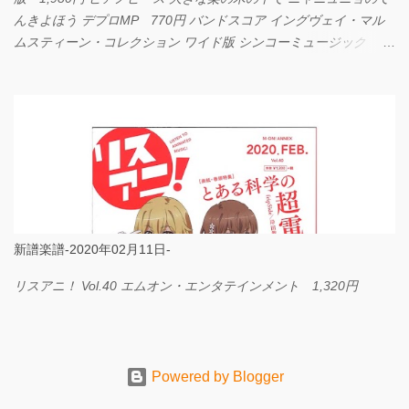
んきよほう デプロMP 770円 バンドスコア イングヴェイ・マル
ムスティーン・コレクション ワイド版 シンコーミュージック
4,290円 PPE11 やさしく弾けるピアノピース I LOVE．．．
Official髭男dism やさしく弾ける ピアノピース フェアリー 660円
BP2225 Kingdom of the Heavens 春畑道哉 バンドピース フェアリ
ー 825円
新譜楽譜-2020年02月11日-
リスアニ！ Vol.40 エムオン・エンタテインメント 1,320円
Powered by Blogger