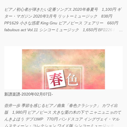
ピアノ初心者が弾きたい定番ソングス 2020年春夏号 1,100円 ギ
ター・マガジン 2020年3月号 リットーミュージック 838円
PP1629 小さな惑星 King Gnu ピアノピース フェアリー 660円
fabulous act Vol.11 シンコーミュージック 1,650円 BP2226 I
LOVE... Official髭男dism バンドピース フェアリー 825円
新譜楽譜-2020年02月07日-
壺井一歩 季節を感じるピアノ曲集「春色クラシック」 カワイ出
版 1,980円 ピアノピース 大きな栗の木の下で ニャニュニョのて
んきよほう デプロMP 770円 バンドスコア イングヴェイ・マル
ムスティーン・コレクション ワイド版 シンコーミュージック