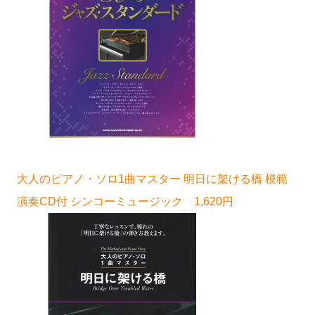
大人のピアノ・ソロ1曲マスター 明日に架ける橋 模範
演奏CD付 シンコーミュージック 1,620円