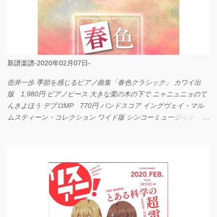
新譜楽譜-2020年02月07日-
壺井一歩 季節を感じるピアノ曲集「春色クラシック」 カワイ出
版 1,980円 ピアノピース 大きな栗の木の下で ニャニュニョのて
んきよほう デプロMP 770円 バンドスコア イングヴェイ・マル
ムスティーン・コレクション ワイド版 シンコーミュージック
4,290円 PPE11 やさしく弾けるピアノピース I LOVE．．．
Official髭男dism やさしく弾ける ピアノピース フェアリー 660円
BP2225 Kingdom of the Heavens 春畑道哉 バンドピース フェアリ
ー 825円