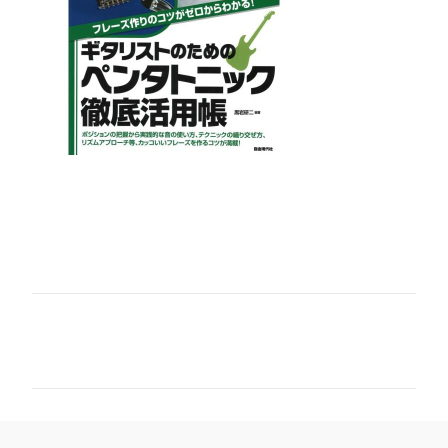
コ
メ
ン
ト