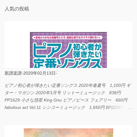
人気の投稿
新譜楽譜-2020年02月13日-
ピアノ初心者が弾きたい定番ソングス 2020年春夏号 1,100円 ギ
ター・マガジン 2020年3月号 リットーミュージック 838円
PP1629 小さな惑星 King Gnu ピアノピース フェアリー 660円
fabulous act Vol.11 シンコーミュージック 1,650円 BP2226 I
LOVE... Official髭男dism バンドピース フェアリー 825円