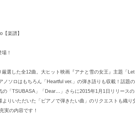
iano【楽譜】
登場！
り厳選した全12曲。大ヒット映画『アナと雪の女王』主題「Let I
ノソロはもちろん「Heartful ver.」の弾き語りも収載！話題
TSUBASA」「Dear…」さらに2015年1月1日リリース
様よりいただいた「ピアノで弾きたい曲」のリクエストも織り
!大充実の内容です！