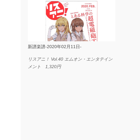
ス I LOVE．．． Official髭男dism やさしく
弾ける ピアノピース フェアリー 660円
BP2225 Kingdom of the Heavens 春畑道哉
バンドピース フェアリー 825円
新譜楽譜-2020年02月11日-
リスアニ！ Vol.40 エムオン・エンタテイン
メント 1,320円