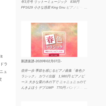
年3月号 リットーミュージック 838円
PP1629 小さな惑星 King Gnu ピアノピース
フェアリー 660円 fabulous act Vol.11 シン
コーミュージック 1,650円 BP2226 I
LOVE... Official髭男dism バンドピース フェ
アリー 825円
t
新譜楽譜-2020年02月07日-
のドラ
壺井一歩 季節を感じるピアノ曲集「春色ク
のニュ
ラシック」 カワイ出版 1,980円 ピアノピ
交
ース 大きな栗の木の下で ニャニュニョのて
んきよほう デプロMP 770円 バンドスコア
イングヴェイ・マルムスティーン・コレクシ
ョン ワイド版 シンコーミュージック
4,290円 PPE11 やさしく弾けるピアノピー