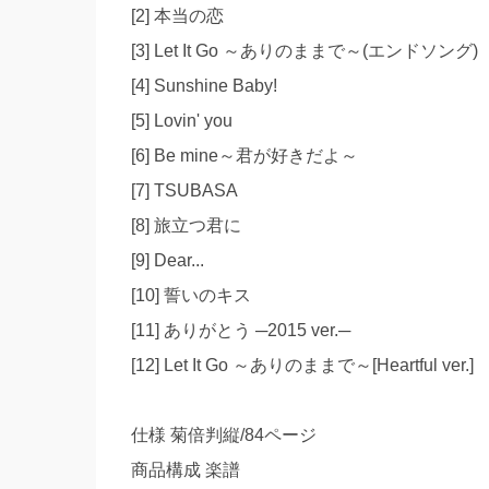
[2] 本当の恋
[3] Let It Go ～ありのままで～(エンドソング)
[4] Sunshine Baby!
[5] Lovin' you
[6] Be mine～君が好きだよ～
[7] TSUBASA
[8] 旅立つ君に
[9] Dear...
[10] 誓いのキス
[11] ありがとう ─2015 ver.─
[12] Let It Go ～ありのままで～[Heartful ver.]
仕様 菊倍判縦/84ページ
商品構成 楽譜