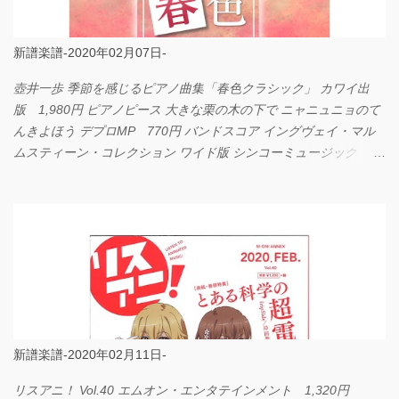
新譜楽譜-2020年02月07日-
壺井一歩 季節を感じるピアノ曲集「春色クラシック」 カワイ出
版 1,980円 ピアノピース 大きな栗の木の下で ニャニュニョのて
んきよほう デプロMP 770円 バンドスコア イングヴェイ・マル
ムスティーン・コレクション ワイド版 シンコーミュージック
4,290円 PPE11 やさしく弾けるピアノピース I LOVE．．．
Official髭男dism やさしく弾ける ピアノピース フェアリー 660円
BP2225 Kingdom of the Heavens 春畑道哉 バンドピース フェアリ
ー 825円
新譜楽譜-2020年02月11日-
リスアニ！ Vol.40 エムオン・エンタテインメント 1,320円