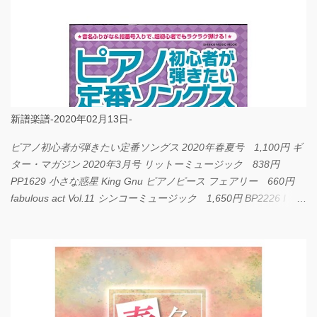
新譜楽譜-2020年02月13日-
ピアノ初心者が弾きたい定番ソングス 2020年春夏号 1,100円 ギ
ター・マガジン 2020年3月号 リットーミュージック 838円
PP1629 小さな惑星 King Gnu ピアノピース フェアリー 660円
fabulous act Vol.11 シンコーミュージック 1,650円 BP2226 I
LOVE... Official髭男dism バンドピース フェアリー 825円