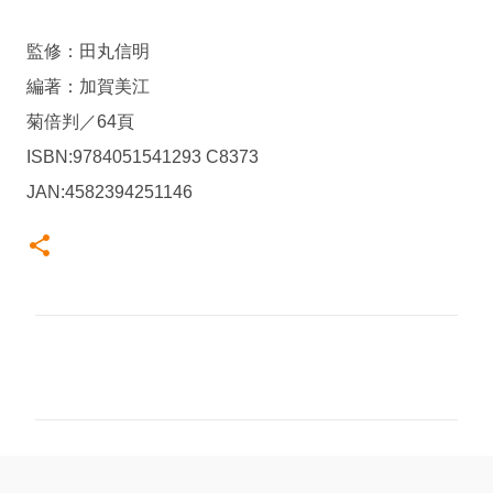
監修：田丸信明
編著：加賀美江
菊倍判／64頁
ISBN:9784051541293 C8373
JAN:4582394251146
コ
メ
ン
ト