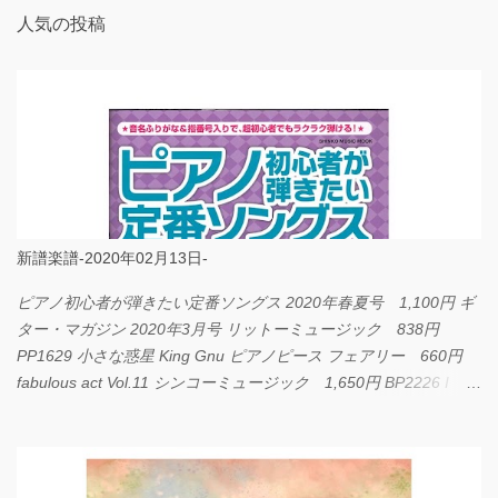
人気の投稿
新譜楽譜-2020年02月13日-
ピアノ初心者が弾きたい定番ソングス 2020年春夏号 1,100円 ギ
ター・マガジン 2020年3月号 リットーミュージック 838円
PP1629 小さな惑星 King Gnu ピアノピース フェアリー 660円
fabulous act Vol.11 シンコーミュージック 1,650円 BP2226 I
LOVE... Official髭男dism バンドピース フェアリー 825円