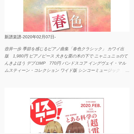
新譜楽譜-2020年02月07日-
壺井一歩 季節を感じるピアノ曲集「春色クラシック」 カワイ出
版 1,980円 ピアノピース 大きな栗の木の下で ニャニュニョのて
んきよほう デプロMP 770円 バンドスコア イングヴェイ・マル
ムスティーン・コレクション ワイド版 シンコーミュージック
4,290円 PPE11 やさしく弾けるピアノピース I LOVE．．．
Official髭男dism やさしく弾ける ピアノピース フェアリー 660円
BP2225 Kingdom of the Heavens 春畑道哉 バンドピース フェアリ
ー 825円