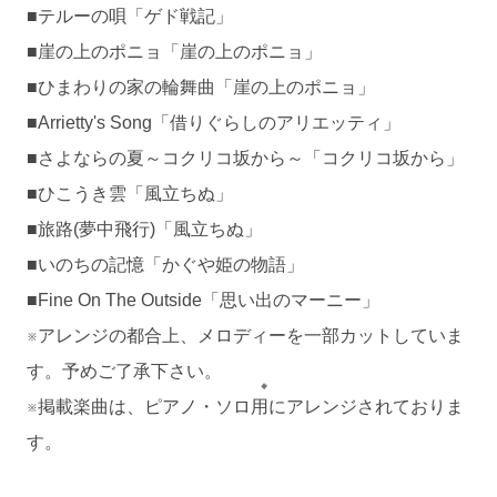
■テルーの唄「ゲド戦記」
■崖の上のポニョ「崖の上のポニョ」
■ひまわりの家の輪舞曲「崖の上のポニョ」
■Arrietty's Song「借りぐらしのアリエッティ」
■さよならの夏～コクリコ坂から～「コクリコ坂から」
■ひこうき雲「風立ちぬ」
■旅路(夢中飛行)「風立ちぬ」
■いのちの記憶「かぐや姫の物語」
■Fine On The Outside「思い出のマーニー」
※アレンジの都合上、メロディーを一部カットしていま
す。予めご了承下さい。
※掲載楽曲は、ピアノ・ソロ用にアレンジされておりま
す。