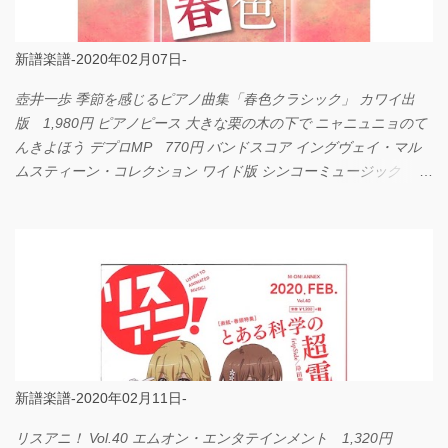
新譜楽譜-2020年02月07日-
壺井一歩 季節を感じるピアノ曲集「春色クラシック」 カワイ出
版 1,980円 ピアノピース 大きな栗の木の下で ニャニュニョのて
んきよほう デプロMP 770円 バンドスコア イングヴェイ・マル
ムスティーン・コレクション ワイド版 シンコーミュージック
4,290円 PPE11 やさしく弾けるピアノピース I LOVE．．．
Official髭男dism やさしく弾ける ピアノピース フェアリー 660円
BP2225 Kingdom of the Heavens 春畑道哉 バンドピース フェアリ
ー 825円
新譜楽譜-2020年02月11日-
リスアニ！ Vol.40 エムオン・エンタテインメント 1,320円