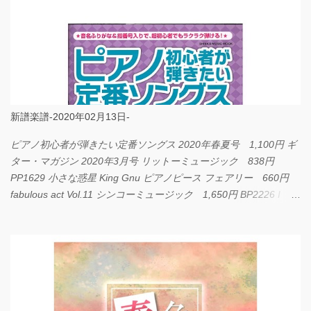
新譜楽譜-2020年02月13日-
ピアノ初心者が弾きたい定番ソングス 2020年春夏号 1,100円 ギ
ター・マガジン 2020年3月号 リットーミュージック 838円
PP1629 小さな惑星 King Gnu ピアノピース フェアリー 660円
fabulous act Vol.11 シンコーミュージック 1,650円 BP2226 I
LOVE... Official髭男dism バンドピース フェアリー 825円