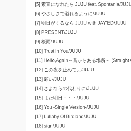
[5] 素直になれたら JUJU feat. Spontania/JUJ
[6] やさしさで溢れるように/JUJU
[7] 明日がくるなら JUJU with JAY'ED/JUJU
[8] PRESENT/JUJU
[9] 桜雨/JUJU
[10] Trust In You/JUJU
[11] Hello,Again～昔からある場所～ (Straight C
[12] この夜を止めてよ/JUJU
[13] 願い/JUJU
[14] さよならの代わりに/JUJU
[15] また明日・・・/JUJU
[16] You -Single Version-/JUJU
[17] Lullaby Of Birdland/JUJU
[18] sign/JUJU