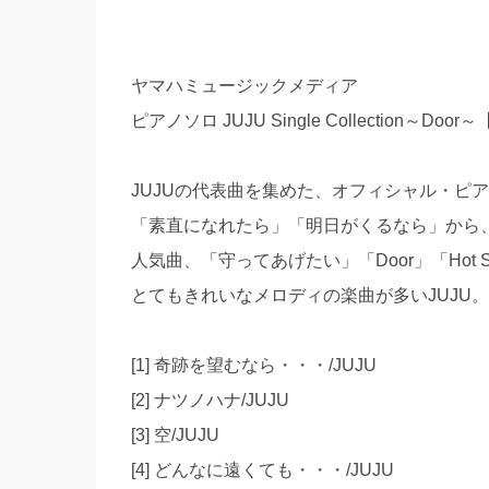
ヤマハミュージックメディア
ピアノソロ JUJU Single Collection～Doo
JUJUの代表曲を集めた、オフィシャル・ピ
「素直になれたら」「明日がくるなら」から、
人気曲、「守ってあげたい」「Door」「Hot S
とてもきれいなメロディの楽曲が多いJUJU
[1] 奇跡を望むなら・・・/JUJU
[2] ナツノハナ/JUJU
[3] 空/JUJU
[4] どんなに遠くても・・・/JUJU