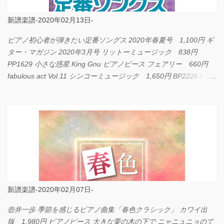
新譜楽譜-2020年02月13日-
ピアノ初心者が弾きたい定番ソングス 2020年春夏号 1,100円 ギ
ター・マガジン 2020年3月号 リットーミュージック 838円
PP1629 小さな惑星 King Gnu ピアノピース フェアリー 660円
fabulous act Vol.11 シンコーミュージック 1,650円 BP2226 I
LOVE... Official髭男dism バンドピース フェアリー 825円
新譜楽譜-2020年02月07日-
壺井一歩 季節を感じるピアノ曲集「春色クラシック」 カワイ出
版 1,980円 ピアノピース 大きな栗の木の下で ニャニュニョのて