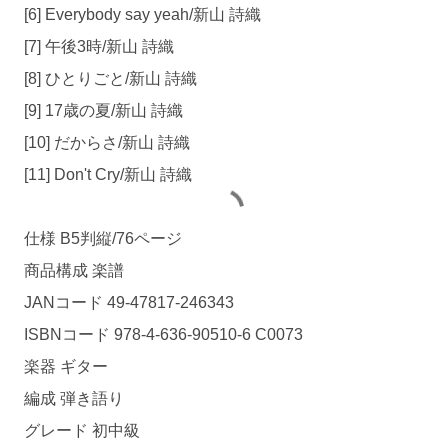
[6] Everybody say yeah/新山 詩織
[7] 午後3時/新山 詩織
[8] ひとりごと/新山 詩織
[9] 17歳の夏/新山 詩織
[10] だからさ/新山 詩織
[11] Don't Cry/新山 詩織
仕様 B5判縦/76ページ
商品構成 楽譜
JANコード 49-47817-246343
ISBNコード 978-4-636-90510-6 C0073
楽器 ギター
編成 弾き語り
グレード 初中級