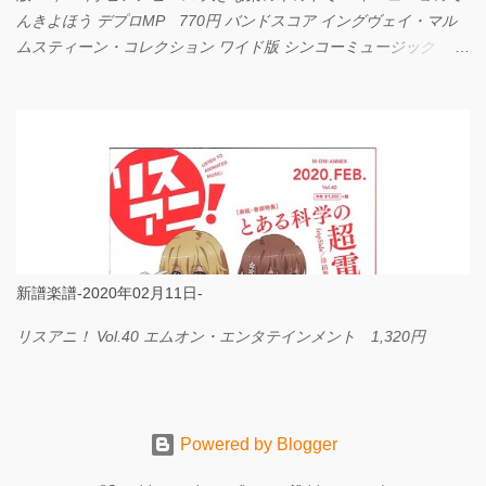
んきよほう デプロMP 770円 バンドスコア イングヴェイ・マル
ムスティーン・コレクション ワイド版 シンコーミュージック
4,290円 PPE11 やさしく弾けるピアノピース I LOVE．．．
Official髭男dism やさしく弾ける ピアノピース フェアリー 660円
BP2225 Kingdom of the Heavens 春畑道哉 バンドピース フェアリ
ー 825円
新譜楽譜-2020年02月11日-
リスアニ！ Vol.40 エムオン・エンタテインメント 1,320円
Powered by Blogger