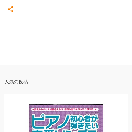
コ
メ
ン
ト
人気の投稿