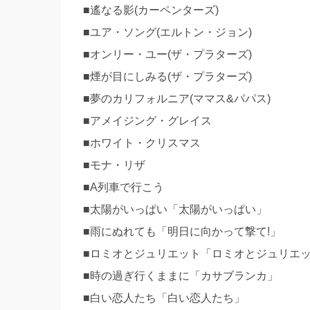
■遙なる影(カーペンターズ)
■ユア・ソング(エルトン・ジョン)
■オンリー・ユー(ザ・プラターズ)
■煙が目にしみる(ザ・プラターズ)
■夢のカリフォルニア(ママス&パパス)
■アメイジング・グレイス
■ホワイト・クリスマス
■モナ・リザ
■A列車で行こう
■太陽がいっぱい「太陽がいっぱい」
■雨にぬれても「明日に向かって撃て!」
■ロミオとジュリエット「ロミオとジュリエ
■時の過ぎ行くままに「カサブランカ」
■白い恋人たち「白い恋人たち」