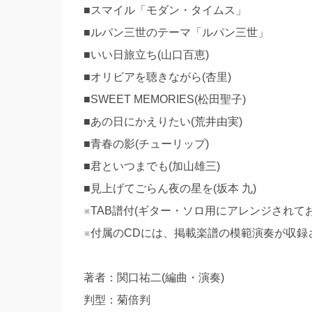
■スマイル「モダン・タイムス」
■ルパン三世のテーマ「ルパン三世」
■いい日旅立ち(山口百恵)
■オリビアを聴きながら(杏里)
■SWEET MEMORIES(松田聖子)
■あの日にかえりたい(荒井由実)
■青春の影(チューリップ)
■君といつまでも(加山雄三)
■見上げてごらん夜の星を(坂本 九)
※TAB譜付(ギター・ソロ用にアレンジされて
※付属のCDには、掲載楽譜の模範演奏が収録
著者：関口祐二(編曲・演奏)
判型：菊倍判