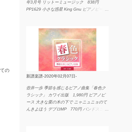
年3月号 リットーミュージック 838円
PP1629 小さな惑星 King Gnu ピアノピース
フェアリー 660円 fabulous act Vol.11 シン
コーミュージック 1,650円 BP2226 I
LOVE... Official髭男dism バンドピース フェ
アリー 825円
ての
新譜楽譜-2020年02月07日-
壺井一歩 季節を感じるピアノ曲集「春色ク
ラシック」 カワイ出版 1,980円 ピアノピ
ース 大きな栗の木の下で ニャニュニョのて
んきよほう デプロMP 770円 バンドスコア
イングヴェイ・マルムスティーン・コレクシ
ョン ワイド版 シンコーミュージック
4,290円 PPE11 やさしく弾けるピアノピー