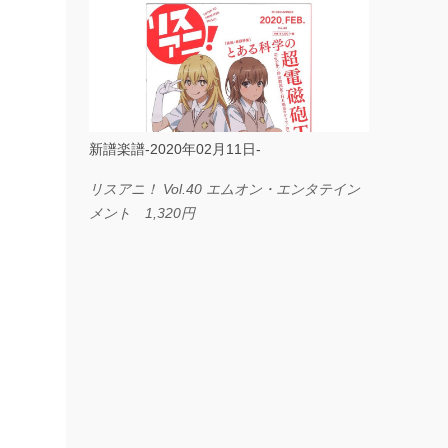
ス I LOVE．．． Official髭男dism やさしく
弾ける ピアノピース フェアリー 660円
BP2225 Kingdom of the Heavens 春畑道哉
バンドピース フェアリー 825円
新譜楽譜-2020年02月11日-
リスアニ！ Vol.40 エムオン・エンタテイン
メント 1,320円