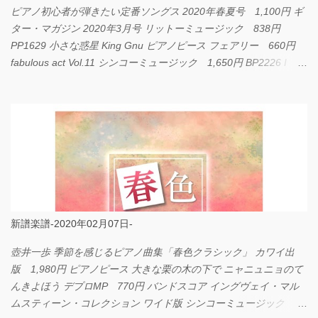
ピアノ初心者が弾きたい定番ソングス 2020年春夏号 1,100円 ギ
ター・マガジン 2020年3月号 リットーミュージック 838円
PP1629 小さな惑星 King Gnu ピアノピース フェアリー 660円
fabulous act Vol.11 シンコーミュージック 1,650円 BP2226 I
LOVE... Official髭男dism バンドピース フェアリー 825円
新譜楽譜-2020年02月07日-
壺井一歩 季節を感じるピアノ曲集「春色クラシック」 カワイ出
版 1,980円 ピアノピース 大きな栗の木の下で ニャニュニョのて
んきよほう デプロMP 770円 バンドスコア イングヴェイ・マル
ムスティーン・コレクション ワイド版 シンコーミュージック