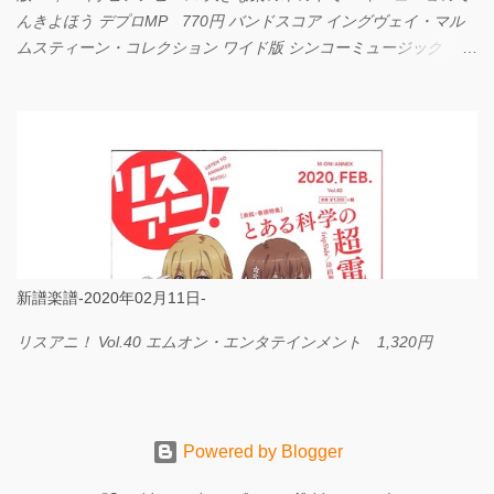
んきよほう デプロMP 770円 バンドスコア イングヴェイ・マル
ムスティーン・コレクション ワイド版 シンコーミュージック
4,290円 PPE11 やさしく弾けるピアノピース I LOVE．．．
Official髭男dism やさしく弾ける ピアノピース フェアリー 660円
BP2225 Kingdom of the Heavens 春畑道哉 バンドピース フェアリ
ー 825円
新譜楽譜-2020年02月11日-
リスアニ！ Vol.40 エムオン・エンタテインメント 1,320円
Powered by Blogger