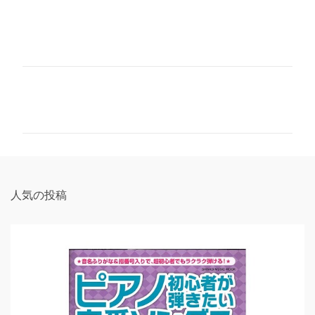
コ
メ
ン
ト
人気の投稿