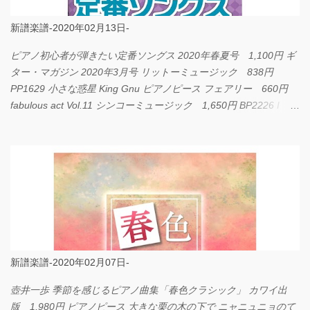
新譜楽譜-2020年02月13日-
ピアノ初心者が弾きたい定番ソングス 2020年春夏号 1,100円 ギ
ター・マガジン 2020年3月号 リットーミュージック 838円
PP1629 小さな惑星 King Gnu ピアノピース フェアリー 660円
fabulous act Vol.11 シンコーミュージック 1,650円 BP2226 I
LOVE... Official髭男dism バンドピース フェアリー 825円
新譜楽譜-2020年02月07日-
壺井一歩 季節を感じるピアノ曲集「春色クラシック」 カワイ出
版 1,980円 ピアノピース 大きな栗の木の下で ニャニュニョのて