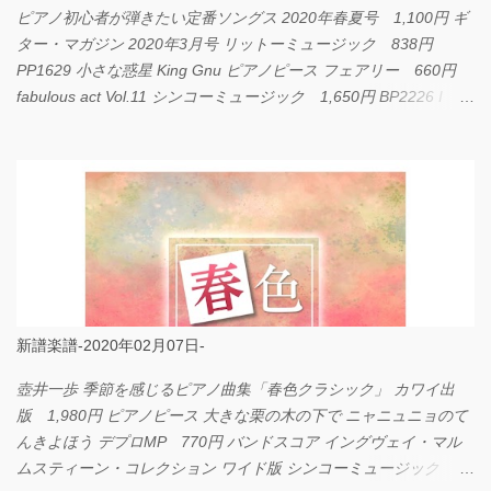
ピアノ初心者が弾きたい定番ソングス 2020年春夏号 1,100円 ギ
ター・マガジン 2020年3月号 リットーミュージック 838円
PP1629 小さな惑星 King Gnu ピアノピース フェアリー 660円
fabulous act Vol.11 シンコーミュージック 1,650円 BP2226 I
LOVE... Official髭男dism バンドピース フェアリー 825円
新譜楽譜-2020年02月07日-
壺井一歩 季節を感じるピアノ曲集「春色クラシック」 カワイ出
版 1,980円 ピアノピース 大きな栗の木の下で ニャニュニョのて
んきよほう デプロMP 770円 バンドスコア イングヴェイ・マル
ムスティーン・コレクション ワイド版 シンコーミュージック