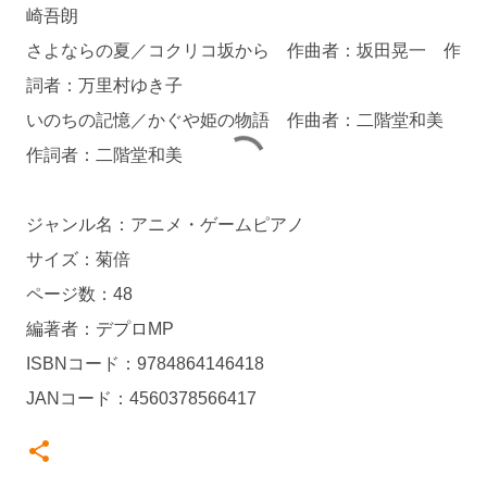
崎吾朗
さよならの夏／コクリコ坂から 作曲者：坂田晃一 作
詞者：万里村ゆき子
いのちの記憶／かぐや姫の物語 作曲者：二階堂和美
作詞者：二階堂和美
ジャンル名：アニメ・ゲームピアノ
サイズ：菊倍
ページ数：48
編著者：デプロMP
ISBNコード：9784864146418
JANコード：4560378566417