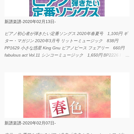
新譜楽譜-2020年02月13日-
ピアノ初心者が弾きたい定番ソングス 2020年春夏号 1,100円 ギ
ター・マガジン 2020年3月号 リットーミュージック 838円
PP1629 小さな惑星 King Gnu ピアノピース フェアリー 660円
fabulous act Vol.11 シンコーミュージック 1,650円 BP2226 I
LOVE... Official髭男dism バンドピース フェアリー 825円
新譜楽譜-2020年02月07日-