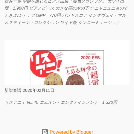
壺井一歩 季節を感じるピアノ曲集「春色クラシック」 カワイ出
版 1,980円 ピアノピース 大きな栗の木の下で ニャニュニョのて
んきよほう デプロMP 770円 バンドスコア イングヴェイ・マル
ムスティーン・コレクション ワイド版 シンコーミュージック
4,290円 PPE11 やさしく弾けるピアノピース I LOVE．．．
Official髭男dism やさしく弾ける ピアノピース フェアリー 660円
BP2225 Kingdom of the Heavens 春畑道哉 バンドピース フェアリ
ー 825円
新譜楽譜-2020年02月11日-
リスアニ！ Vol.40 エムオン・エンタテインメント 1,320円
Powered by Blogger