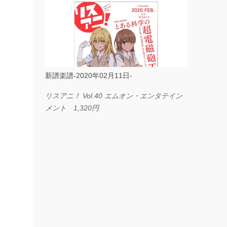
ス I LOVE．．． Official髭男dism やさしく
弾ける ピアノピース フェアリー 660円
BP2225 Kingdom of the Heavens 春畑道哉
バンドピース フェアリー 825円
新譜楽譜-2020年02月11日-
リスアニ！ Vol.40 エムオン・エンタテイン
メント 1,320円