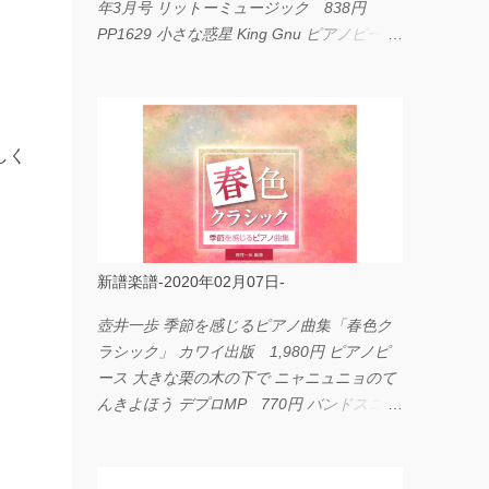
年3月号 リットーミュージック 838円
PP1629 小さな惑星 King Gnu ピアノピース
フェアリー 660円 fabulous act Vol.11 シン
コーミュージック 1,650円 BP2226 I
LOVE... Official髭男dism バンドピース フェ
アリー 825円
しく
新譜楽譜-2020年02月07日-
壺井一歩 季節を感じるピアノ曲集「春色ク
ラシック」 カワイ出版 1,980円 ピアノピ
ース 大きな栗の木の下で ニャニュニョのて
んきよほう デプロMP 770円 バンドスコア
イングヴェイ・マルムスティーン・コレクシ
ョン ワイド版 シンコーミュージック
4,290円 PPE11 やさしく弾けるピアノピー