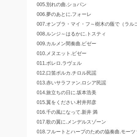
005.別れの曲.ショパン
006.夢のあとに.フォーレ
007.オンブラ・マイ・フ～樹木の蔭で（ラル
008.ルンジ～はるかに.トスティ
009.カルメン間奏曲.ビゼー
010.メヌエット.ビゼー
011.ボレロ.ラヴェル
012.口笛ポルカ.チロル民謡
013.赤いサラファン.ロシア民謡
014.旅立ちの日に.坂本浩美
015.翼をください.村井邦彦
016.千の風になって.新井 満
017.歌の翼に.メンデルスゾーン
018.フルートとハープのための協奏曲.モーツ