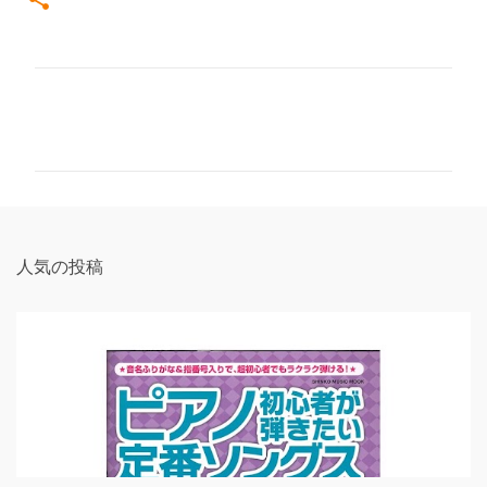
コ
メ
ン
ト
人気の投稿