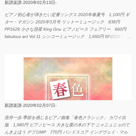
新譜楽譜-2020年02月13日-
ピアノ初心者が弾きたい定番ソングス 2020年春夏号 1,100円 ギ
ター・マガジン 2020年3月号 リットーミュージック 838円
PP1629 小さな惑星 King Gnu ピアノピース フェアリー 660円
fabulous act Vol.11 シンコーミュージック 1,650円 BP2226 I
LOVE... Official髭男dism バンドピース フェアリー 825円
新譜楽譜-2020年02月07日-
壺井一歩 季節を感じるピアノ曲集「春色クラシック」 カワイ出
版 1,980円 ピアノピース 大きな栗の木の下で ニャニュニョのて
んきよほう デプロMP 770円 バンドスコア イングヴェイ・マル